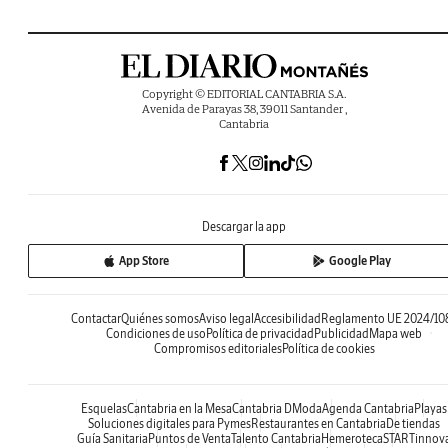
Copyright © EDITORIAL CANTABRIA S.A.
Avenida de Parayas 38, 39011 Santander ,
Cantabria
Descargar la app
App Store
Google Play
Contactar
Quiénes somos
Aviso legal
Accesibilidad
Reglamento UE 2024/10
Condiciones de uso
Política de privacidad
Publicidad
Mapa web
Compromisos editoriales
Política de cookies
Esquelas
Cantabria en la Mesa
Cantabria DModa
Agenda Cantabria
Playas
Soluciones digitales para Pymes
Restaurantes en Cantabria
De tiendas
Guía Sanitaria
Puntos de Venta
Talento Cantabria
Hemeroteca
STARTinnov