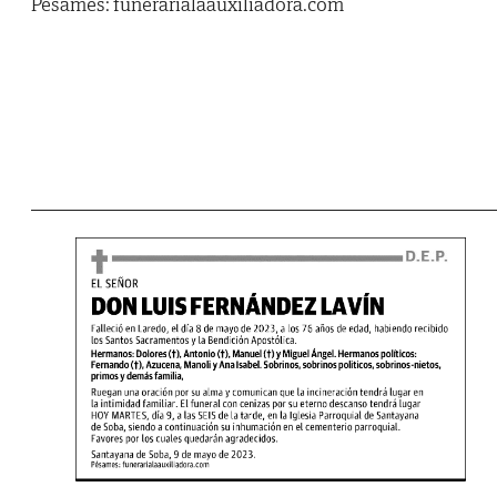
Pésames: funerarialaauxiliadora.com