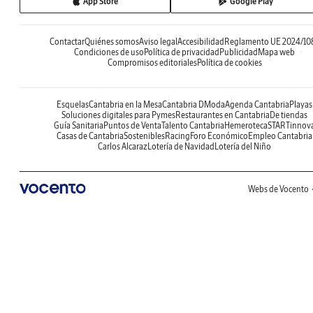
App Store
Google Play
Contactar
Quiénes somos
Aviso legal
Accesibilidad
Reglamento UE 2024/10
Condiciones de uso
Política de privacidad
Publicidad
Mapa web
Compromisos editoriales
Política de cookies
Esquelas
Cantabria en la Mesa
Cantabria DModa
Agenda Cantabria
Playas
Soluciones digitales para Pymes
Restaurantes en Cantabria
De tiendas
Guía Sanitaria
Puntos de Venta
Talento Cantabria
Hemeroteca
STARTinnov
Casas de Cantabria
Sostenibles
Racing
Foro Económico
Empleo Cantabria
Carlos Alcaraz
Lotería de Navidad
Lotería del Niño
Webs de Vocento