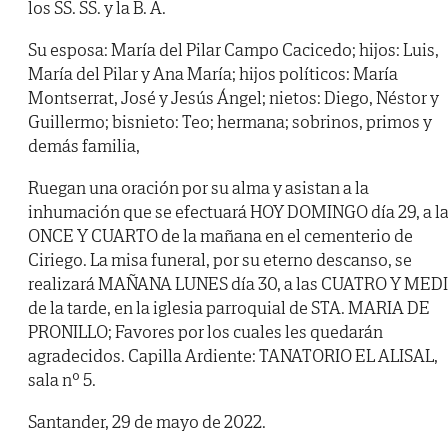
los SS. SS. y la B. A.
Su esposa: María del Pilar Campo Cacicedo; hijos: Luis,
María del Pilar y Ana María; hijos políticos: María
Montserrat, José y Jesús Ángel; nietos: Diego, Néstor y
Guillermo; bisnieto: Teo; hermana; sobrinos, primos y
demás familia,
Ruegan una oración por su alma y asistan a la
inhumación que se efectuará HOY DOMINGO día 29, a l
ONCE Y CUARTO de la mañana en el cementerio de
Ciriego. La misa funeral, por su eterno descanso, se
realizará MAÑANA LUNES día 30, a las CUATRO Y MED
de la tarde, en la iglesia parroquial de STA. MARIA DE
PRONILLO; Favores por los cuales les quedarán
agradecidos. Capilla Ardiente: TANATORIO EL ALISAL,
sala nº 5.
Santander, 29 de mayo de 2022.