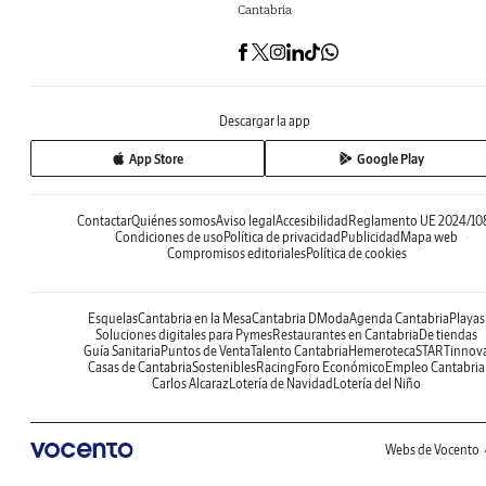
Cantabria
Descargar la app
App Store
Google Play
Contactar
Quiénes somos
Aviso legal
Accesibilidad
Reglamento UE 2024/10
Condiciones de uso
Política de privacidad
Publicidad
Mapa web
Compromisos editoriales
Política de cookies
Esquelas
Cantabria en la Mesa
Cantabria DModa
Agenda Cantabria
Playas
Soluciones digitales para Pymes
Restaurantes en Cantabria
De tiendas
Guía Sanitaria
Puntos de Venta
Talento Cantabria
Hemeroteca
STARTinnov
Casas de Cantabria
Sostenibles
Racing
Foro Económico
Empleo Cantabria
Carlos Alcaraz
Lotería de Navidad
Lotería del Niño
Webs de Vocento