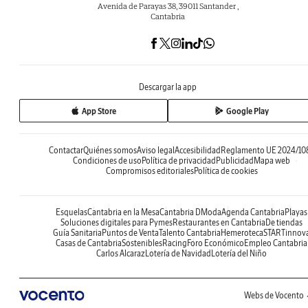
Avenida de Parayas 38, 39011 Santander ,
Cantabria
Descargar la app
App Store
Google Play
Contactar
Quiénes somos
Aviso legal
Accesibilidad
Reglamento UE 2024/10
Condiciones de uso
Política de privacidad
Publicidad
Mapa web
Compromisos editoriales
Política de cookies
Esquelas
Cantabria en la Mesa
Cantabria DModa
Agenda Cantabria
Playas
Soluciones digitales para Pymes
Restaurantes en Cantabria
De tiendas
Guía Sanitaria
Puntos de Venta
Talento Cantabria
Hemeroteca
STARTinnov
Casas de Cantabria
Sostenibles
Racing
Foro Económico
Empleo Cantabria
Carlos Alcaraz
Lotería de Navidad
Lotería del Niño
Webs de Vocento