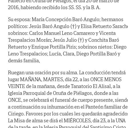
Falleció en Oruña de Piélagos, el día 20 de marzo de
2016, habiendo recibido los SS. SS. y la B. A.
Su esposa: María Concepción Baró Angulo; hermanos
políticos: Jesús Baró Angulo (†) y Elisa Retuerto Sarach
sobrinos: Carlos Manuel Leno Camarero y Vicenta
Trespalacios Morán; Jesús Julio (†) y Conchita Baró
Retuerto y Enrique Portilla Piris; sobrinos nietos: Diego
Leno Trespalacios; Lucía, Clara, Diego Portilla Baró y
demás familia,
Ruegan una oración por su alma. La conducción tendrá
lugar MAÑANA, MARTES, día 22, a las ONCE MENOS
VEINTE de la mañana, desde Tanatorio El Alisal, a la
Iglesia Parroquial de Oruña de Piélagos, donde a las
ONCE, se celebrará el funeral de cuerpo presente, siend
a continuación su inhumación en el Panteón familiar de
Ciriego. Favores por los cuales les quedarán agradecido
La Misa de alma se dirá el MIÉRCOLES, día 23, a la UNA
de la tarde, en la Iglesia Parroquial del Santisímo Cristo.