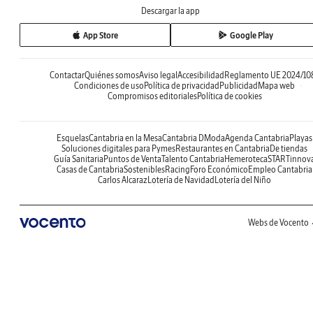
Descargar la app
App Store
Google Play
Contactar
Quiénes somos
Aviso legal
Accesibilidad
Reglamento UE 2024/10
Condiciones de uso
Política de privacidad
Publicidad
Mapa web
Compromisos editoriales
Política de cookies
Esquelas
Cantabria en la Mesa
Cantabria DModa
Agenda Cantabria
Playas
Soluciones digitales para Pymes
Restaurantes en Cantabria
De tiendas
Guía Sanitaria
Puntos de Venta
Talento Cantabria
Hemeroteca
STARTinnov
Casas de Cantabria
Sostenibles
Racing
Foro Económico
Empleo Cantabria
Carlos Alcaraz
Lotería de Navidad
Lotería del Niño
Webs de Vocento