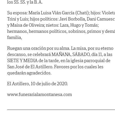
los SS. SS. y la B. A.
Su esposa: María Luisa Vián García (Chati); hijos: Violet
Trini y Luis; hijos políticos: Javi Borbolla, Dani Camues
y Maisa de Oliveira; nietos: Lara, Hugo y Tomás;
hermanos, hermanos políticos, sobrinos, primos y dem
familia,
Ruegan una oración por su alma. La misa, por su eterno
descanso, se celebrará MAÑANA, SÁBADO, día 11, a las
SIETE Y MEDIA de la tarde, en la iglesia parroquial de
San José de El Astillero. Favores por los cuales les
quedarán agradecidos.
El Astillero, 10 de julio de 2020.
www.funerarialamontanesa.com