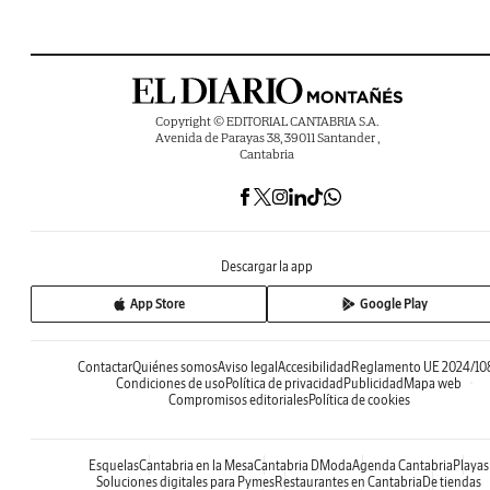
Copyright © EDITORIAL CANTABRIA S.A.
Avenida de Parayas 38, 39011 Santander ,
Cantabria
Descargar la app
App Store
Google Play
Contactar
Quiénes somos
Aviso legal
Accesibilidad
Reglamento UE 2024/10
Condiciones de uso
Política de privacidad
Publicidad
Mapa web
Compromisos editoriales
Política de cookies
Esquelas
Cantabria en la Mesa
Cantabria DModa
Agenda Cantabria
Playas
Soluciones digitales para Pymes
Restaurantes en Cantabria
De tiendas