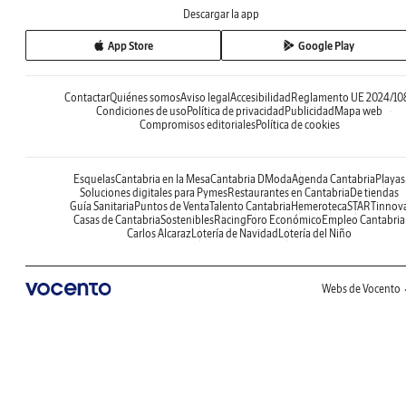
Descargar la app
App Store
Google Play
Contactar
Quiénes somos
Aviso legal
Accesibilidad
Reglamento UE 2024/10
Condiciones de uso
Política de privacidad
Publicidad
Mapa web
Compromisos editoriales
Política de cookies
Esquelas
Cantabria en la Mesa
Cantabria DModa
Agenda Cantabria
Playas
Soluciones digitales para Pymes
Restaurantes en Cantabria
De tiendas
Guía Sanitaria
Puntos de Venta
Talento Cantabria
Hemeroteca
STARTinnov
Casas de Cantabria
Sostenibles
Racing
Foro Económico
Empleo Cantabria
Carlos Alcaraz
Lotería de Navidad
Lotería del Niño
Webs de Vocento