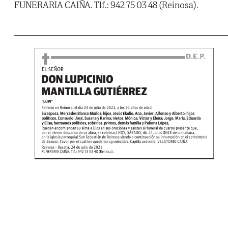
FUNERARIA CAIÑA. Tlf.: 942 75 03 48 (Reinosa).