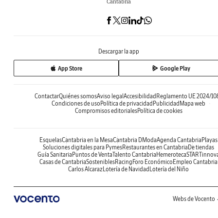
Cantabria
Descargar la app
App Store
Google Play
Contactar
Quiénes somos
Aviso legal
Accesibilidad
Reglamento UE 2024/10
Condiciones de uso
Política de privacidad
Publicidad
Mapa web
Compromisos editoriales
Política de cookies
Esquelas
Cantabria en la Mesa
Cantabria DModa
Agenda Cantabria
Playas
Soluciones digitales para Pymes
Restaurantes en Cantabria
De tiendas
Guía Sanitaria
Puntos de Venta
Talento Cantabria
Hemeroteca
STARTinnov
Casas de Cantabria
Sostenibles
Racing
Foro Económico
Empleo Cantabria
Carlos Alcaraz
Lotería de Navidad
Lotería del Niño
Webs de Vocento