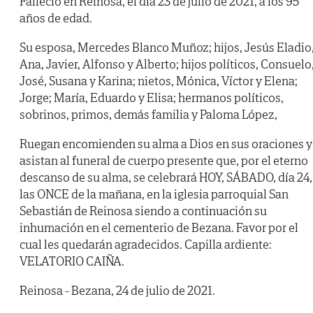
Falleció en Reinosa, el día 23 de julio de 2021, a los 95
años de edad.
Su esposa, Mercedes Blanco Muñoz; hijos, Jesús Eladio
Ana, Javier, Alfonso y Alberto; hijos políticos, Consuelo
José, Susana y Karina; nietos, Mónica, Víctor y Elena;
Jorge; María, Eduardo y Elisa; hermanos políticos,
sobrinos, primos, demás familia y Paloma López,
Ruegan encomienden su alma a Dios en sus oraciones y
asistan al funeral de cuerpo presente que, por el eterno
descanso de su alma, se celebrará HOY, SÁBADO, día 24,
las ONCE de la mañana, en la iglesia parroquial San
Sebastián de Reinosa siendo a continuación su
inhumación en el cementerio de Bezana. Favor por el
cual les quedarán agradecidos. Capilla ardiente:
VELATORIO CAIÑA.
Reinosa - Bezana, 24 de julio de 2021.