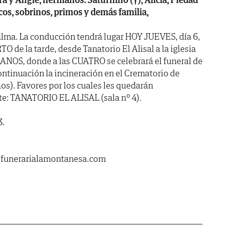
cos, sobrinos, primos y demás familia,
alma. La conducción tendrá lugar HOY JUEVES, día 6,
e la tarde, desde Tanatorio El Alisal a la iglesia
ANOS, donde a las CUATRO se celebrará el funeral de
ontinuación la incineración en el Crematorio de
s). Favores por los cuales les quedarán
te: TANATORIO EL ALISAL (sala nº 4).
3.
.funerarialamontanesa.com