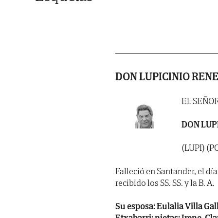
DON LUPICINIO REN
EL SEÑO
DON LUP
(LUPI) (
Falleció en Santander, el día
recibido los SS. SS. y la B. A.
Su esposa: Eulalia Villa Gall
Etxabarri; nietas: Irene, Cl