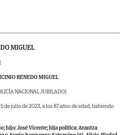
EDO MIGUEL
R
ICINIO RENEDO MIGUEL
POLICÍA NACIONAL JUBILADO)
 5 de julio de 2023, a los 87 años de edad, habiendo
o; hijo: José Vicente; hija política: Arantza
ara y Angie; hermanos: Saturnino (†), Alicia, Piedad