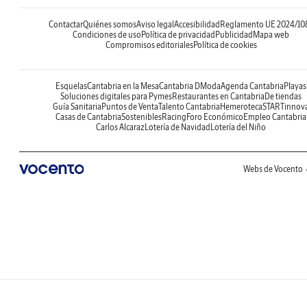
Contactar
Quiénes somos
Aviso legal
Accesibilidad
Reglamento UE 2024/10
Condiciones de uso
Política de privacidad
Publicidad
Mapa web
Compromisos editoriales
Política de cookies
Esquelas
Cantabria en la Mesa
Cantabria DModa
Agenda Cantabria
Playas
Soluciones digitales para Pymes
Restaurantes en Cantabria
De tiendas
Guía Sanitaria
Puntos de Venta
Talento Cantabria
Hemeroteca
STARTinnov
Casas de Cantabria
Sostenibles
Racing
Foro Económico
Empleo Cantabria
Carlos Alcaraz
Lotería de Navidad
Lotería del Niño
Webs de Vocento