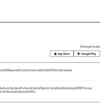
Descargar la app
App Store
Google Play
icidad
Mapa web
Compromisos editoriales
Política de cookies
das
Guía Sanitaria
Puntos de Venta
Talento Cantabria
Hemeroteca
STARTinnova
ía de Navidad
Lotería del Niño