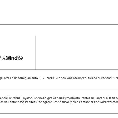
gal
Accesibilidad
Reglamento UE 2024/1083
Condiciones de uso
Política de privacidad
Publ
enda Cantabria
Playas
Soluciones digitales para Pymes
Restaurantes en Cantabria
De tien
as de Cantabria
Sostenibles
Racing
Foro Económico
Empleo Cantabria
Carlos Alcaraz
Loter