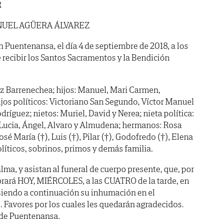
R
UEL AGÜERA ÁLVAREZ
n Puentenansa, el día 4 de septiembre de 2018, a los
 recibir los Santos Sacramentos y la Bendición
z Barrenechea; hijos: Manuel, Mari Carmen,
jos políticos: Victoriano San Segundo, Víctor Manuel
ríguez; nietos: Muriel, David y Nerea; nieta política:
: Lucia, Ángel, Alvaro y Almudena; hermanos: Rosa
 José María (†), Luis (†), Pilar (†), Godofredo (†), Elena
líticos, sobrinos, primos y demás familia.
ma, y asistan al funeral de cuerpo presente, que, por
brará HOY, MIÉRCOLES, a las CUATRO de la tarde, en
, siendo a continuación su inhumación en el
 Favores por los cuales les quedarán agradecidos.
s de Puentenansa.