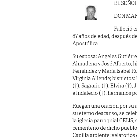
EL SEÑO
DON MAN
Falleció e
87 años de edad, después de
Apostólica
Su esposa: Ángeles Gutiérre
Almudena y José Alberto; hi
Fernández y María Isabel Rod
Virginia Allende; bisnietos
(†), Sagrario (†), Elvira (†),
e lndalecio (†), hermanos po
Ruegan una oración por su al
su eterno descanso, se cele
la iglesia parroquial CELIS
cementerio de dicho pueblo.
Capilla ardiente: velatorio