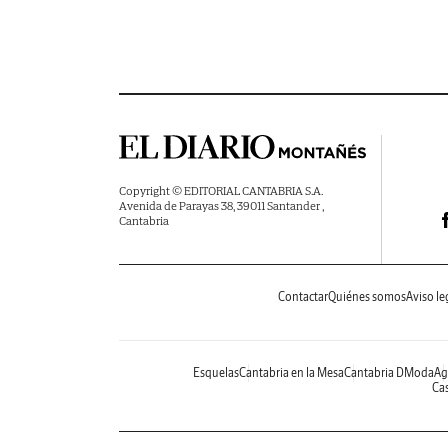
Copyright © EDITORIAL CANTABRIA S.A.
Avenida de Parayas 38, 39011 Santander ,
Cantabria
Contactar
Quiénes somos
Aviso le
Esquelas
Cantabria en la Mesa
Cantabria DModa
Ag
Cas