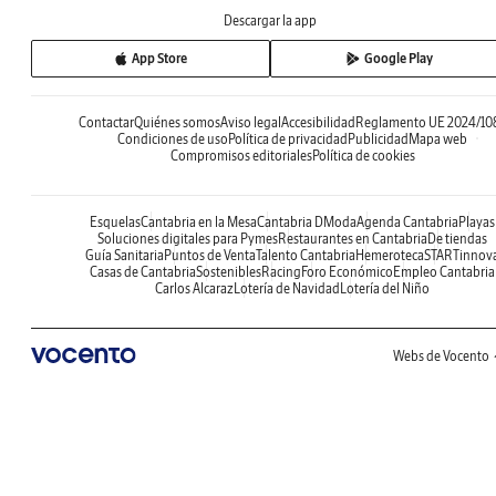
Descargar la app
App Store
Google Play
Contactar
Quiénes somos
Aviso legal
Accesibilidad
Reglamento UE 2024/10
Condiciones de uso
Política de privacidad
Publicidad
Mapa web
Compromisos editoriales
Política de cookies
Esquelas
Cantabria en la Mesa
Cantabria DModa
Agenda Cantabria
Playas
Soluciones digitales para Pymes
Restaurantes en Cantabria
De tiendas
Guía Sanitaria
Puntos de Venta
Talento Cantabria
Hemeroteca
STARTinnov
Casas de Cantabria
Sostenibles
Racing
Foro Económico
Empleo Cantabria
Carlos Alcaraz
Lotería de Navidad
Lotería del Niño
Webs de Vocento