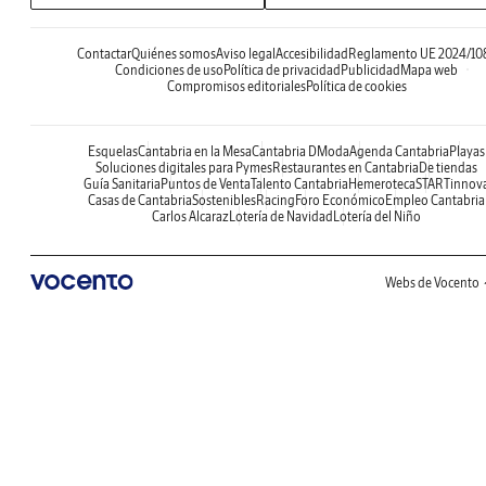
Contactar
Quiénes somos
Aviso legal
Accesibilidad
Reglamento UE 2024/10
Condiciones de uso
Política de privacidad
Publicidad
Mapa web
Compromisos editoriales
Política de cookies
Esquelas
Cantabria en la Mesa
Cantabria DModa
Agenda Cantabria
Playas
Soluciones digitales para Pymes
Restaurantes en Cantabria
De tiendas
Guía Sanitaria
Puntos de Venta
Talento Cantabria
Hemeroteca
STARTinnov
Casas de Cantabria
Sostenibles
Racing
Foro Económico
Empleo Cantabria
Carlos Alcaraz
Lotería de Navidad
Lotería del Niño
Webs de Vocento