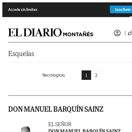
Saltar al contenido
Accede sin límites
Suscríbete
Esquelas
1
2
Necrologicas
DON MANUEL BARQUÍN SAINZ
EL SEÑOR
DON MANUEL BARQUÍN SAINZ