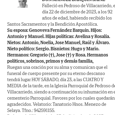
Falleció en Pedroso de Villacarriedo, e
día 22 de diciembre de 2023, a los 92
años de edad, habiendo recibido los
Santos Sacramentos y la Bendición Apostólica.
Su esposa: Genoveva Fernández Barquín. Hijos:
Antonio y Manuel. Hijas políticas: Avelina y Rosalía.
Nietos: Antonio, Noelia, Jose Manuel, Raúl y Álvaro.
Nieto político: Sergio. Bisnietos: Hugo y Mario.
Hermanos: Gregorio (†), Jose (†) y Rosa. Hermanos
políticos, sobrinos, primos y demás familia,
Ruegan una oración por su alma y comunican que el
funeral de cuerpo presente por su eterno descanso
tendrá lugar HOY SÁBADO, día 23, a las CUATRO Y
MEDIA de la tarde, en la Iglesia Parroquial de Pedroso d
Villacarriedo, siendo a continuación su inhumación en 
cementerio Parroquial. Favores por los cuales quedarán
agradecidos. Velatorio: Tanatorio Hnos. Menezo de
Selaya. Tfno.: 942591155.