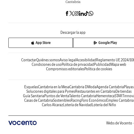
Cantabria
Descargar la app
App Store
Google Play
Contactar
Quiénes somos
Aviso legal
Accesibilidad
Reglamento UE 2024/10
Condiciones de uso
Política de privacidad
Publicidad
Mapa web
Compromisos editoriales
Política de cookies
Esquelas
Cantabria en la Mesa
Cantabria DModa
Agenda Cantabria
Playas
Soluciones digitales para Pymes
Restaurantes en Cantabria
De tiendas
Guía Sanitaria
Puntos de Venta
Talento Cantabria
Hemeroteca
STARTinnov
Casas de Cantabria
Sostenibles
Racing
Foro Económico
Empleo Cantabria
Carlos Alcaraz
Lotería de Navidad
Lotería del Niño
Webs de Vocento