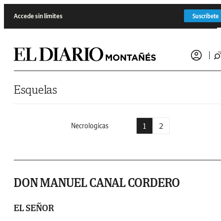
Saltar al contenido
Accede sin límites
Suscríbete
Esquelas
1
2
Necrologicas
DON MANUEL CANAL CORDERO
EL SEÑOR