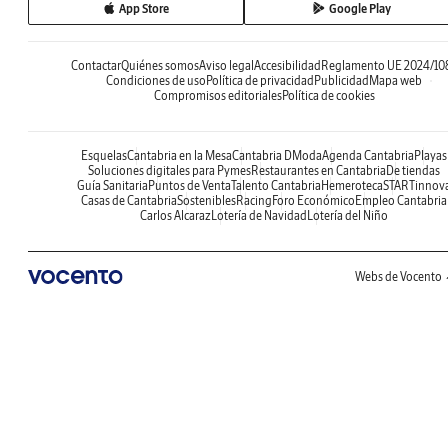
App Store
Google Play
Contactar
Quiénes somos
Aviso legal
Accesibilidad
Reglamento UE 2024/10
Condiciones de uso
Política de privacidad
Publicidad
Mapa web
Compromisos editoriales
Política de cookies
Esquelas
Cantabria en la Mesa
Cantabria DModa
Agenda Cantabria
Playas
Soluciones digitales para Pymes
Restaurantes en Cantabria
De tiendas
Guía Sanitaria
Puntos de Venta
Talento Cantabria
Hemeroteca
STARTinnov
Casas de Cantabria
Sostenibles
Racing
Foro Económico
Empleo Cantabria
Carlos Alcaraz
Lotería de Navidad
Lotería del Niño
Webs de Vocento