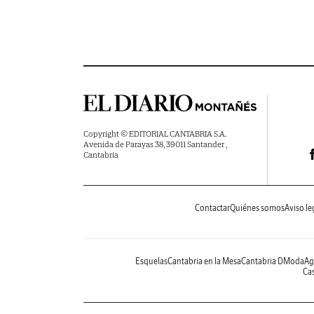
Copyright © EDITORIAL CANTABRIA S.A.
Avenida de Parayas 38, 39011 Santander ,
Cantabria
Contactar
Quiénes somos
Aviso le
Esquelas
Cantabria en la Mesa
Cantabria DModa
Ag
Cas