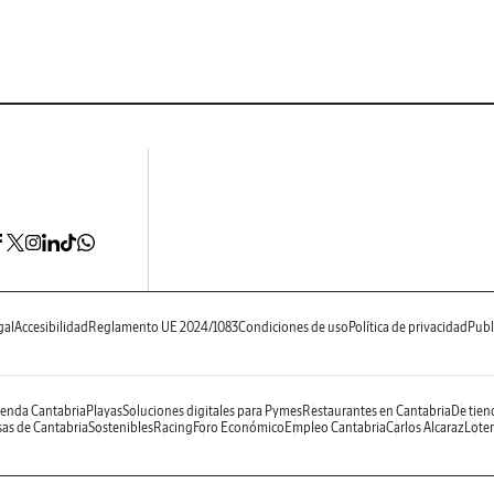
gal
Accesibilidad
Reglamento UE 2024/1083
Condiciones de uso
Política de privacidad
Publ
enda Cantabria
Playas
Soluciones digitales para Pymes
Restaurantes en Cantabria
De tien
as de Cantabria
Sostenibles
Racing
Foro Económico
Empleo Cantabria
Carlos Alcaraz
Loter