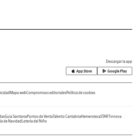
Descargar la app
App Store
Google Play
icidad
Mapa web
Compromisos editoriales
Política de cookies
das
Guía Sanitaria
Puntos de Venta
Talento Cantabria
Hemeroteca
STARTinnova
ía de Navidad
Lotería del Niño