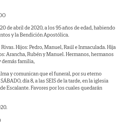
DO
a 20 de abril de 2020, a los 95 años de edad, habiendo
ntos y la Bendición Apostólica.
 Rivas. Hijos: Pedro, Manuel, Raúl e Inmaculada. Hija
ietos: Arancha, Rubén y Manuel. Hermanos, hermanos
y demás familia,
lma y comunican que el funeral, por su eterno
ÁBADO, día 8, a las SEIS de la tarde, en la iglesia
 de Escalante. Favores por los cuales quedarán
020.
m