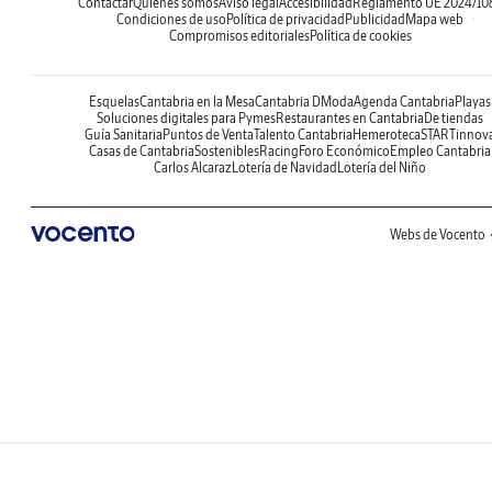
Contactar
Quiénes somos
Aviso legal
Accesibilidad
Reglamento UE 2024/10
Condiciones de uso
Política de privacidad
Publicidad
Mapa web
Compromisos editoriales
Política de cookies
Esquelas
Cantabria en la Mesa
Cantabria DModa
Agenda Cantabria
Playas
Soluciones digitales para Pymes
Restaurantes en Cantabria
De tiendas
Guía Sanitaria
Puntos de Venta
Talento Cantabria
Hemeroteca
STARTinnov
Casas de Cantabria
Sostenibles
Racing
Foro Económico
Empleo Cantabria
Carlos Alcaraz
Lotería de Navidad
Lotería del Niño
Webs de Vocento