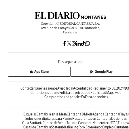
Copyright © EDITORIAL CANTABRIA S.A.
Avenida de Parayas 38, 39011 Santander ,
Cantabria
Descargar la app
App Store
Google Play
Contactar
Quiénes somos
Aviso legal
Accesibilidad
Reglamento UE 2024/10
Condiciones de uso
Política de privacidad
Publicidad
Mapa web
Compromisos editoriales
Política de cookies
Esquelas
Cantabria en la Mesa
Cantabria DModa
Agenda Cantabria
Playas
Soluciones digitales para Pymes
Restaurantes en Cantabria
De tiendas
Guía Sanitaria
Puntos de Venta
Talento Cantabria
Hemeroteca
STARTinnov
Casas de Cantabria
Sostenibles
Racing
Foro Económico
Empleo Cantabria