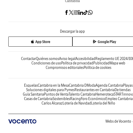
Cantabria
Descargar la app
App Store
Google Play
Contactar
Quiénes somos
Aviso legal
Accesibilidad
Reglamento UE 2024/10
Condiciones de uso
Política de privacidad
Publicidad
Mapa web
Compromisos editoriales
Política de cookies
Esquelas
Cantabria en la Mesa
Cantabria DModa
Agenda Cantabria
Playas
Soluciones digitales para Pymes
Restaurantes en Cantabria
De tiendas
Guía Sanitaria
Puntos de Venta
Talento Cantabria
Hemeroteca
STARTinnov
Casas de Cantabria
Sostenibles
Racing
Foro Económico
Empleo Cantabria
Carlos Alcaraz
Lotería de Navidad
Lotería del Niño
Webs de Vocento