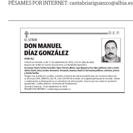
PÉSAMES POR INTERNET: cantabriariguanzo@albia.es