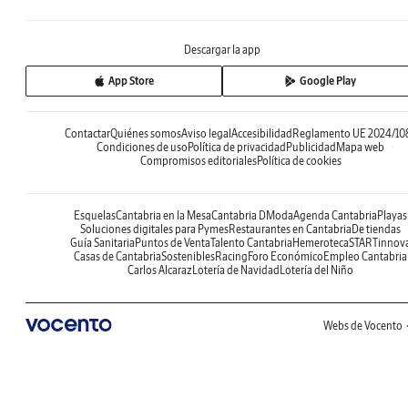
Descargar la app
App Store
Google Play
Contactar
Quiénes somos
Aviso legal
Accesibilidad
Reglamento UE 2024/10
Condiciones de uso
Política de privacidad
Publicidad
Mapa web
Compromisos editoriales
Política de cookies
Esquelas
Cantabria en la Mesa
Cantabria DModa
Agenda Cantabria
Playas
Soluciones digitales para Pymes
Restaurantes en Cantabria
De tiendas
Guía Sanitaria
Puntos de Venta
Talento Cantabria
Hemeroteca
STARTinnov
Casas de Cantabria
Sostenibles
Racing
Foro Económico
Empleo Cantabria
Carlos Alcaraz
Lotería de Navidad
Lotería del Niño
Webs de Vocento