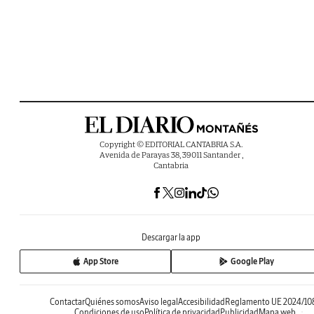
Copyright © EDITORIAL CANTABRIA S.A.
Avenida de Parayas 38, 39011 Santander ,
Cantabria
Descargar la app
App Store
Google Play
Contactar
Quiénes somos
Aviso legal
Accesibilidad
Reglamento UE 2024/10
Condiciones de uso
Política de privacidad
Publicidad
Mapa web