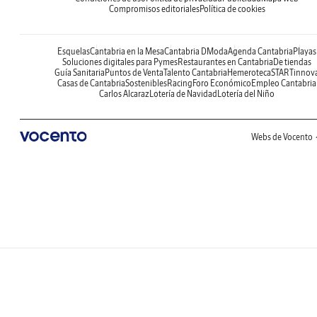
Compromisos editoriales
Política de cookies
Esquelas
Cantabria en la Mesa
Cantabria DModa
Agenda Cantabria
Playas
Soluciones digitales para Pymes
Restaurantes en Cantabria
De tiendas
Guía Sanitaria
Puntos de Venta
Talento Cantabria
Hemeroteca
STARTinnov
Casas de Cantabria
Sostenibles
Racing
Foro Económico
Empleo Cantabria
Carlos Alcaraz
Lotería de Navidad
Lotería del Niño
Webs de Vocento