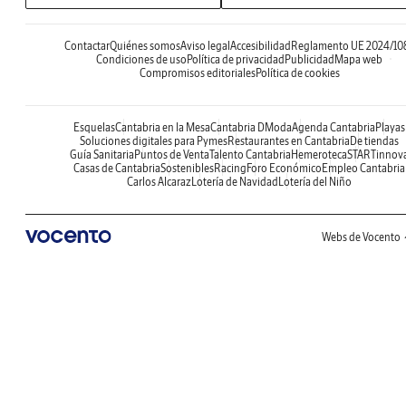
Contactar
Quiénes somos
Aviso legal
Accesibilidad
Reglamento UE 2024/10
Condiciones de uso
Política de privacidad
Publicidad
Mapa web
Compromisos editoriales
Política de cookies
Esquelas
Cantabria en la Mesa
Cantabria DModa
Agenda Cantabria
Playas
Soluciones digitales para Pymes
Restaurantes en Cantabria
De tiendas
Guía Sanitaria
Puntos de Venta
Talento Cantabria
Hemeroteca
STARTinnov
Casas de Cantabria
Sostenibles
Racing
Foro Económico
Empleo Cantabria
Carlos Alcaraz
Lotería de Navidad
Lotería del Niño
Webs de Vocento