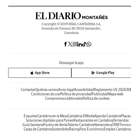
Copyright © EDITORIAL CANTABRIA S.A.
Avenida de Parayas 38, 39011 Santander ,
Cantabria
Descargar la app
App Store
Google Play
Contactar
Quiénes somos
Aviso legal
Accesibilidad
Reglamento UE 2024/10
Condiciones de uso
Política de privacidad
Publicidad
Mapa web
Compromisos editoriales
Política de cookies
Esquelas
Cantabria en la Mesa
Cantabria DModa
Agenda Cantabria
Playas
Soluciones digitales para Pymes
Restaurantes en Cantabria
De tiendas
Guía Sanitaria
Puntos de Venta
Talento Cantabria
Hemeroteca
STARTinnov
Casas de Cantabria
Sostenibles
Racing
Foro Económico
Empleo Cantabria