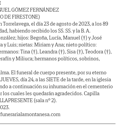
R
UEL GÓMEZ FERNÁNDEZ
O DE FIRESTONE)
n Torrelavega, el día 23 de agosto de 2023, a los 89
ad, habiendo recibido los SS. SS. y la B. A.
zález; hijos: Begoña, Lucía, Manuel (†) y José
a y Luis; nietas: Miriam y Ana; nieto político:
rmanos: Tina (†), Leandra (†), Sisa (†), Teodora (†),
Serafín y Miliuca; hermanos políticos, sobrinos,
lma. El funeral de cuerpo presente, por su eterno
UEVES, día 24, a las SIETE de la tarde, en la iglesia
endo a continuación su inhumación en el cementerio
r los cuales les quedarán agradecidos. Capilla
LLAPRESENTE (sala nº 2).
2023.
.funerarialamontanesa.com