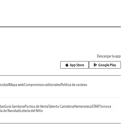
Descargar la app
App Store
Google Play
icidad
Mapa web
Compromisos editoriales
Política de cookies
das
Guía Sanitaria
Puntos de Venta
Talento Cantabria
Hemeroteca
STARTinnova
ía de Navidad
Lotería del Niño