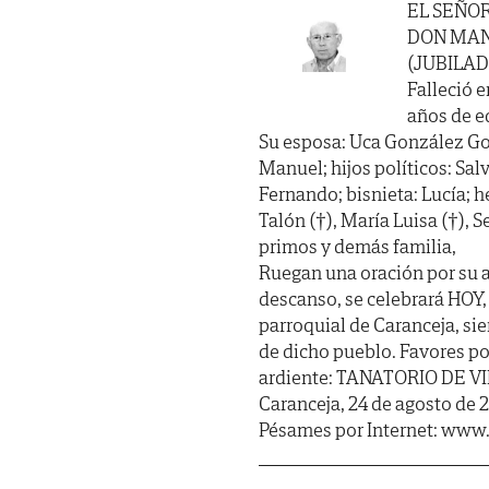
EL SEÑO
DON MAN
(JUBILAD
Falleció e
años de ed
Su esposa: Uca González Gon
Manuel; hijos políticos: Salv
Fernando; bisnieta: Lucía; he
Talón (†), María Luisa (†), 
primos y demás familia,
Ruegan una oración por su a
descanso, se celebrará HOY, J
parroquial de Caranceja, si
de dicho pueblo. Favores po
ardiente: TANATORIO DE VI
Caranceja, 24 de agosto de 
Pésames por Internet: www