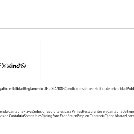
gal
Accesibilidad
Reglamento UE 2024/1083
Condiciones de uso
Política de privacidad
Publ
enda Cantabria
Playas
Soluciones digitales para Pymes
Restaurantes en Cantabria
De tien
as de Cantabria
Sostenibles
Racing
Foro Económico
Empleo Cantabria
Carlos Alcaraz
Loter