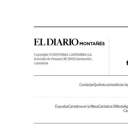
Copyright © EDITORIAL CANTABRIA S.A.
Avenida de Parayas 38, 39011 Santander ,
Cantabria
Contactar
Quiénes somos
Aviso le
Esquelas
Cantabria en la Mesa
Cantabria DModa
Ag
Cas