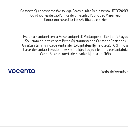
Contactar
Quiénes somos
Aviso legal
Accesibilidad
Reglamento UE 2024/10
Condiciones de uso
Política de privacidad
Publicidad
Mapa web
Compromisos editoriales
Política de cookies
Esquelas
Cantabria en la Mesa
Cantabria DModa
Agenda Cantabria
Playas
Soluciones digitales para Pymes
Restaurantes en Cantabria
De tiendas
Guía Sanitaria
Puntos de Venta
Talento Cantabria
Hemeroteca
STARTinnov
Casas de Cantabria
Sostenibles
Racing
Foro Económico
Empleo Cantabria
Carlos Alcaraz
Lotería de Navidad
Lotería del Niño
Webs de Vocento