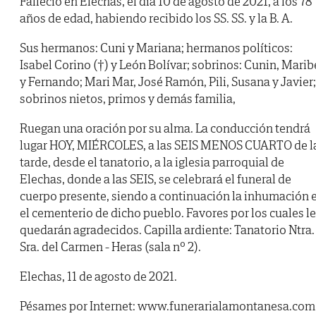
Falleció en Elechas, el día 10 de agosto de 2021, a los 78
años de edad, habiendo recibido los SS. SS. y la B. A.
Sus hermanos: Cuni y Mariana; hermanos políticos:
Isabel Corino (†) y León Bolívar; sobrinos: Cunin, Marib
y Fernando; Mari Mar, José Ramón, Pili, Susana y Javier;
sobrinos nietos, primos y demás familia,
Ruegan una oración por su alma. La conducción tendrá
lugar HOY, MIÉRCOLES, a las SEIS MENOS CUARTO de l
tarde, desde el tanatorio, a la iglesia parroquial de
Elechas, donde a las SEIS, se celebrará el funeral de
cuerpo presente, siendo a continuación la inhumación 
el cementerio de dicho pueblo. Favores por los cuales l
quedarán agradecidos. Capilla ardiente: Tanatorio Ntra.
Sra. del Carmen - Heras (sala nº 2).
Elechas, 11 de agosto de 2021.
Pésames por Internet: www.funerarialamontanesa.com