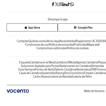
Descargar la app
App Store
Google Play
Contactar
Quiénes somos
Aviso legal
Accesibilidad
Reglamento UE 2024/10
Condiciones de uso
Política de privacidad
Publicidad
Mapa web
Compromisos editoriales
Política de cookies
Esquelas
Cantabria en la Mesa
Cantabria DModa
Agenda Cantabria
Playas
Soluciones digitales para Pymes
Restaurantes en Cantabria
De tiendas
Guía Sanitaria
Puntos de Venta
Talento Cantabria
Hemeroteca
STARTinnov
Casas de Cantabria
Sostenibles
Racing
Foro Económico
Empleo Cantabria
Carlos Alcaraz
Lotería de Navidad
Lotería del Niño
Webs de Vocento