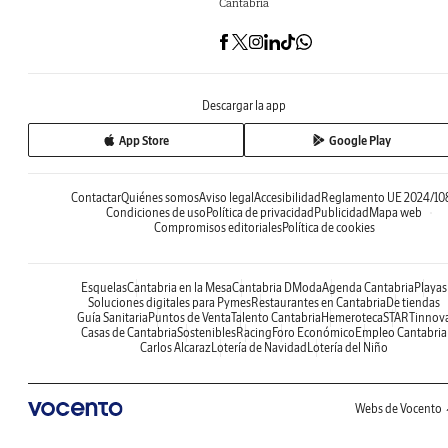
Cantabria
Descargar la app
App Store
Google Play
Contactar
Quiénes somos
Aviso legal
Accesibilidad
Reglamento UE 2024/10
Condiciones de uso
Política de privacidad
Publicidad
Mapa web
Compromisos editoriales
Política de cookies
Esquelas
Cantabria en la Mesa
Cantabria DModa
Agenda Cantabria
Playas
Soluciones digitales para Pymes
Restaurantes en Cantabria
De tiendas
Guía Sanitaria
Puntos de Venta
Talento Cantabria
Hemeroteca
STARTinnov
Casas de Cantabria
Sostenibles
Racing
Foro Económico
Empleo Cantabria
Carlos Alcaraz
Lotería de Navidad
Lotería del Niño
Webs de Vocento