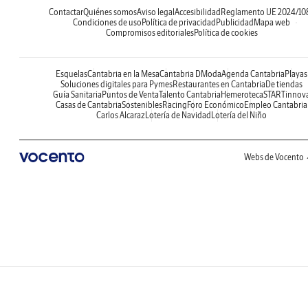
Contactar
Quiénes somos
Aviso legal
Accesibilidad
Reglamento UE 2024/10
Condiciones de uso
Política de privacidad
Publicidad
Mapa web
Compromisos editoriales
Política de cookies
Esquelas
Cantabria en la Mesa
Cantabria DModa
Agenda Cantabria
Playas
Soluciones digitales para Pymes
Restaurantes en Cantabria
De tiendas
Guía Sanitaria
Puntos de Venta
Talento Cantabria
Hemeroteca
STARTinnov
Casas de Cantabria
Sostenibles
Racing
Foro Económico
Empleo Cantabria
Carlos Alcaraz
Lotería de Navidad
Lotería del Niño
Webs de Vocento