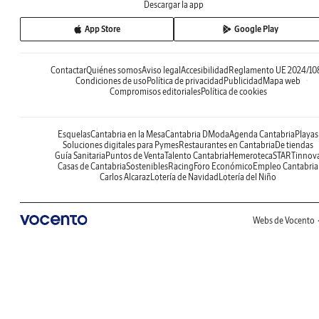
Descargar la app
App Store
Google Play
Contactar
Quiénes somos
Aviso legal
Accesibilidad
Reglamento UE 2024/10
Condiciones de uso
Política de privacidad
Publicidad
Mapa web
Compromisos editoriales
Política de cookies
Esquelas
Cantabria en la Mesa
Cantabria DModa
Agenda Cantabria
Playas
Soluciones digitales para Pymes
Restaurantes en Cantabria
De tiendas
Guía Sanitaria
Puntos de Venta
Talento Cantabria
Hemeroteca
STARTinnov
Casas de Cantabria
Sostenibles
Racing
Foro Económico
Empleo Cantabria
Carlos Alcaraz
Lotería de Navidad
Lotería del Niño
Webs de Vocento