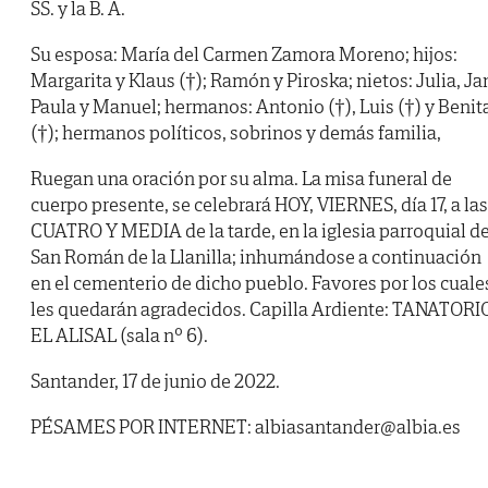
SS. y la B. A.
Su esposa: María del Carmen Zamora Moreno; hijos:
Margarita y Klaus (†); Ramón y Piroska; nietos: Julia, Ja
Paula y Manuel; hermanos: Antonio (†), Luis (†) y Benit
(†); hermanos políticos, sobrinos y demás familia,
Ruegan una oración por su alma. La misa funeral de
cuerpo presente, se celebrará HOY, VIERNES, día 17, a las
CUATRO Y MEDIA de la tarde, en la iglesia parroquial d
San Román de la Llanilla; inhumándose a continuación
en el cementerio de dicho pueblo. Favores por los cuale
les quedarán agradecidos. Capilla Ardiente: TANATORI
EL ALISAL (sala nº 6).
Santander, 17 de junio de 2022.
PÉSAMES POR INTERNET: albiasantander@albia.es