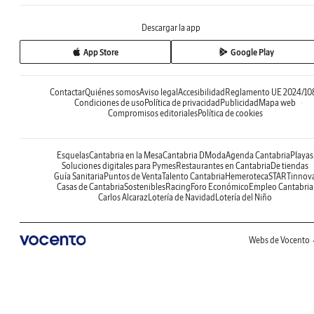
Descargar la app
App Store
Google Play
Contactar
Quiénes somos
Aviso legal
Accesibilidad
Reglamento UE 2024/10
Condiciones de uso
Política de privacidad
Publicidad
Mapa web
Compromisos editoriales
Política de cookies
Esquelas
Cantabria en la Mesa
Cantabria DModa
Agenda Cantabria
Playas
Soluciones digitales para Pymes
Restaurantes en Cantabria
De tiendas
Guía Sanitaria
Puntos de Venta
Talento Cantabria
Hemeroteca
STARTinnov
Casas de Cantabria
Sostenibles
Racing
Foro Económico
Empleo Cantabria
Carlos Alcaraz
Lotería de Navidad
Lotería del Niño
Webs de Vocento