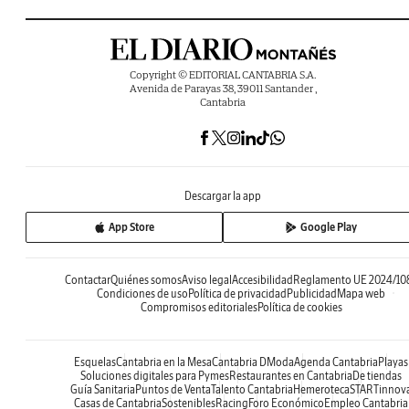
Copyright © EDITORIAL CANTABRIA S.A.
Avenida de Parayas 38, 39011 Santander ,
Cantabria
Descargar la app
App Store
Google Play
Contactar
Quiénes somos
Aviso legal
Accesibilidad
Reglamento UE 2024/10
Condiciones de uso
Política de privacidad
Publicidad
Mapa web
Compromisos editoriales
Política de cookies
Esquelas
Cantabria en la Mesa
Cantabria DModa
Agenda Cantabria
Playas
Soluciones digitales para Pymes
Restaurantes en Cantabria
De tiendas
Guía Sanitaria
Puntos de Venta
Talento Cantabria
Hemeroteca
STARTinnov
Casas de Cantabria
Sostenibles
Racing
Foro Económico
Empleo Cantabria