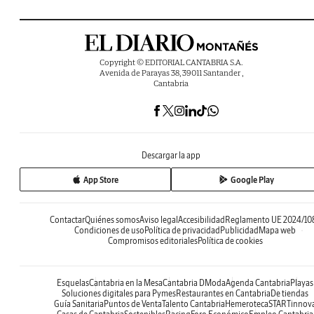
Copyright © EDITORIAL CANTABRIA S.A.
Avenida de Parayas 38, 39011 Santander ,
Cantabria
Descargar la app
App Store
Google Play
Contactar
Quiénes somos
Aviso legal
Accesibilidad
Reglamento UE 2024/10
Condiciones de uso
Política de privacidad
Publicidad
Mapa web
Compromisos editoriales
Política de cookies
Esquelas
Cantabria en la Mesa
Cantabria DModa
Agenda Cantabria
Playas
Soluciones digitales para Pymes
Restaurantes en Cantabria
De tiendas
Guía Sanitaria
Puntos de Venta
Talento Cantabria
Hemeroteca
STARTinnov