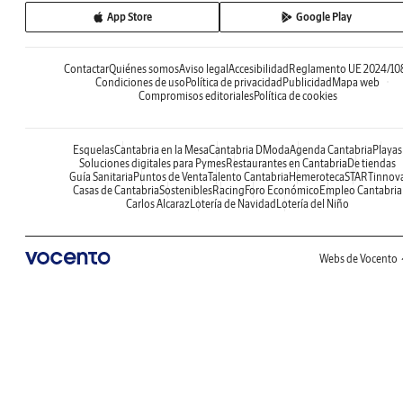
App Store
Google Play
Contactar
Quiénes somos
Aviso legal
Accesibilidad
Reglamento UE 2024/10
Condiciones de uso
Política de privacidad
Publicidad
Mapa web
Compromisos editoriales
Política de cookies
Esquelas
Cantabria en la Mesa
Cantabria DModa
Agenda Cantabria
Playas
Soluciones digitales para Pymes
Restaurantes en Cantabria
De tiendas
Guía Sanitaria
Puntos de Venta
Talento Cantabria
Hemeroteca
STARTinnov
Casas de Cantabria
Sostenibles
Racing
Foro Económico
Empleo Cantabria
Carlos Alcaraz
Lotería de Navidad
Lotería del Niño
Webs de Vocento