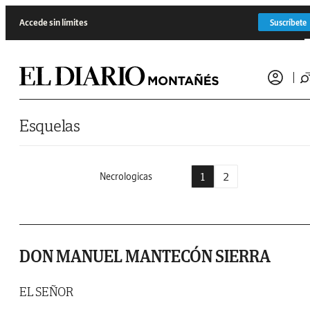
Saltar al contenido
Accede sin límites
Suscríbete
Esquelas
1
2
Necrologicas
DON MANUEL MANTECÓN SIERRA
EL SEÑOR