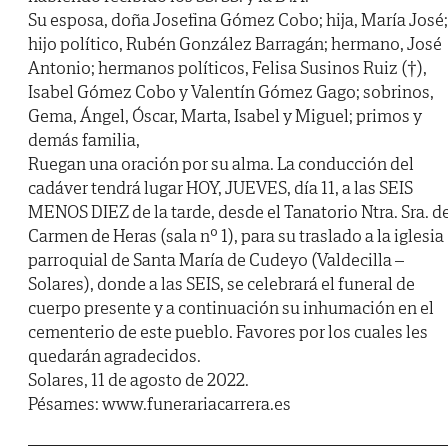
Su esposa, doña Josefina Gómez Cobo; hija, María José;
hijo político, Rubén González Barragán; hermano, José
Antonio; hermanos políticos, Felisa Susinos Ruiz (†),
Isabel Gómez Cobo y Valentín Gómez Gago; sobrinos,
Gema, Ángel, Óscar, Marta, Isabel y Miguel; primos y
demás familia,
Ruegan una oración por su alma. La conducción del
cadáver tendrá lugar HOY, JUEVES, día 11, a las SEIS
MENOS DIEZ de la tarde, desde el Tanatorio Ntra. Sra. d
Carmen de Heras (sala nº 1), para su traslado a la iglesia
parroquial de Santa María de Cudeyo (Valdecilla –
Solares), donde a las SEIS, se celebrará el funeral de
cuerpo presente y a continuación su inhumación en el
cementerio de este pueblo. Favores por los cuales les
quedarán agradecidos.
Solares, 11 de agosto de 2022.
Pésames: www.funerariacarrera.es