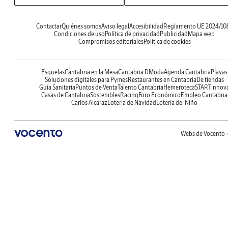
Contactar
Quiénes somos
Aviso legal
Accesibilidad
Reglamento UE 2024/10
Condiciones de uso
Política de privacidad
Publicidad
Mapa web
Compromisos editoriales
Política de cookies
Esquelas
Cantabria en la Mesa
Cantabria DModa
Agenda Cantabria
Playas
Soluciones digitales para Pymes
Restaurantes en Cantabria
De tiendas
Guía Sanitaria
Puntos de Venta
Talento Cantabria
Hemeroteca
STARTinnov
Casas de Cantabria
Sostenibles
Racing
Foro Económico
Empleo Cantabria
Carlos Alcaraz
Lotería de Navidad
Lotería del Niño
Webs de Vocento