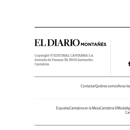
Copyright © EDITORIAL CANTABRIA S.A.
Avenida de Parayas 38, 39011 Santander ,
Cantabria
Contactar
Quiénes somos
Aviso le
Esquelas
Cantabria en la Mesa
Cantabria DModa
Ag
Cas