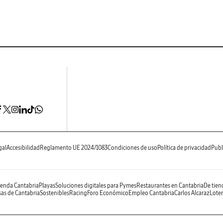
gal
Accesibilidad
Reglamento UE 2024/1083
Condiciones de uso
Política de privacidad
Publ
enda Cantabria
Playas
Soluciones digitales para Pymes
Restaurantes en Cantabria
De tien
as de Cantabria
Sostenibles
Racing
Foro Económico
Empleo Cantabria
Carlos Alcaraz
Loter