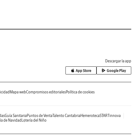
Descargar la app
App Store
Google Play
icidad
Mapa web
Compromisos editoriales
Política de cookies
das
Guía Sanitaria
Puntos de Venta
Talento Cantabria
Hemeroteca
STARTinnova
ía de Navidad
Lotería del Niño