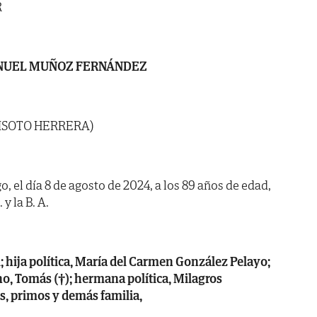
R
NUEL MUÑOZ FERNÁNDEZ
UISOTO HERRERA)
o, el día 8 de agosto de 2024, a los 89 años de edad,
y la B. A.
 hija política, María del Carmen González Pelayo;
no, Tomás (†); hermana política, Milagros
s, primos y demás familia,