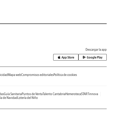
Descargar la app
App Store
Google Play
icidad
Mapa web
Compromisos editoriales
Política de cookies
das
Guía Sanitaria
Puntos de Venta
Talento Cantabria
Hemeroteca
STARTinnova
ía de Navidad
Lotería del Niño