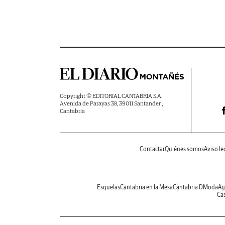
Copyright © EDITORIAL CANTABRIA S.A.
Avenida de Parayas 38, 39011 Santander ,
Cantabria
Contactar
Quiénes somos
Aviso le
Esquelas
Cantabria en la Mesa
Cantabria DModa
Ag
Cas