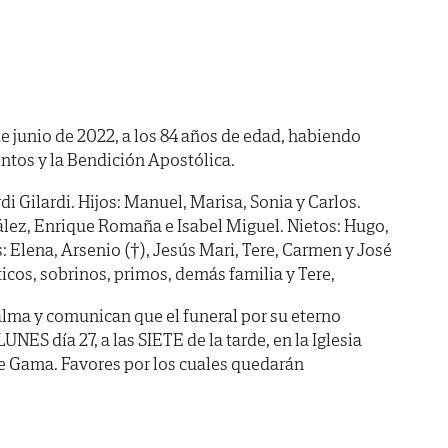
de junio de 2022, a los 84 años de edad, habiendo
ntos y la Bendición Apostólica.
di Gilardi. Hijos: Manuel, Marisa, Sonia y Carlos.
ález, Enrique Romaña e Isabel Miguel. Nietos: Hugo,
 Elena, Arsenio (†), Jesús Mari, Tere, Carmen y José
icos, sobrinos, primos, demás familia y Tere,
lma y comunican que el funeral por su eterno
NES día 27, a las SIETE de la tarde, en la Iglesia
e Gama. Favores por los cuales quedarán