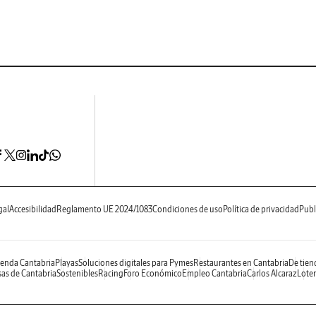
gal
Accesibilidad
Reglamento UE 2024/1083
Condiciones de uso
Política de privacidad
Publ
enda Cantabria
Playas
Soluciones digitales para Pymes
Restaurantes en Cantabria
De tien
as de Cantabria
Sostenibles
Racing
Foro Económico
Empleo Cantabria
Carlos Alcaraz
Loter