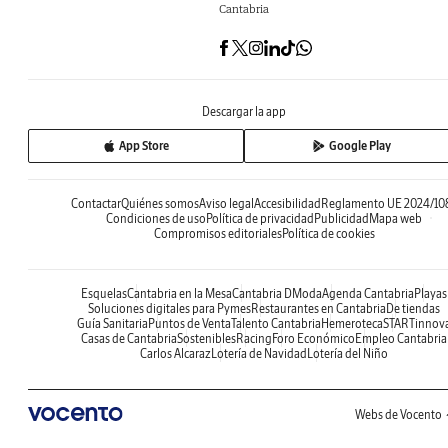
Cantabria
Descargar la app
App Store
Google Play
Contactar
Quiénes somos
Aviso legal
Accesibilidad
Reglamento UE 2024/10
Condiciones de uso
Política de privacidad
Publicidad
Mapa web
Compromisos editoriales
Política de cookies
Esquelas
Cantabria en la Mesa
Cantabria DModa
Agenda Cantabria
Playas
Soluciones digitales para Pymes
Restaurantes en Cantabria
De tiendas
Guía Sanitaria
Puntos de Venta
Talento Cantabria
Hemeroteca
STARTinnov
Casas de Cantabria
Sostenibles
Racing
Foro Económico
Empleo Cantabria
Carlos Alcaraz
Lotería de Navidad
Lotería del Niño
Webs de Vocento