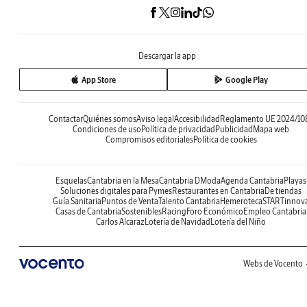
Descargar la app
App Store
Google Play
Contactar
Quiénes somos
Aviso legal
Accesibilidad
Reglamento UE 2024/10
Condiciones de uso
Política de privacidad
Publicidad
Mapa web
Compromisos editoriales
Política de cookies
Esquelas
Cantabria en la Mesa
Cantabria DModa
Agenda Cantabria
Playas
Soluciones digitales para Pymes
Restaurantes en Cantabria
De tiendas
Guía Sanitaria
Puntos de Venta
Talento Cantabria
Hemeroteca
STARTinnov
Casas de Cantabria
Sostenibles
Racing
Foro Económico
Empleo Cantabria
Carlos Alcaraz
Lotería de Navidad
Lotería del Niño
Webs de Vocento