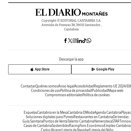
Copyright © EDITORIAL CANTABRIA S.A.
Avenida de Parayas 38, 39011 Santander ,
Cantabria
Descargar la app
App Store
Google Play
Contactar
Quiénes somos
Aviso legal
Accesibilidad
Reglamento UE 2024/10
Condiciones de uso
Política de privacidad
Publicidad
Mapa web
Compromisos editoriales
Política de cookies
Esquelas
Cantabria en la Mesa
Cantabria DModa
Agenda Cantabria
Playas
Soluciones digitales para Pymes
Restaurantes en Cantabria
De tiendas
Guía Sanitaria
Puntos de Venta
Talento Cantabria
Hemeroteca
STARTinnov
Casas de Cantabria
Sostenibles
Racing
Foro Económico
Empleo Cantabria
Carlos Alcaraz
Lotería de Navidad
Lotería del Niño