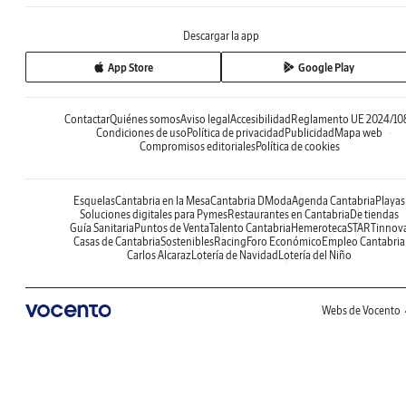
Descargar la app
App Store
Google Play
Contactar
Quiénes somos
Aviso legal
Accesibilidad
Reglamento UE 2024/10
Condiciones de uso
Política de privacidad
Publicidad
Mapa web
Compromisos editoriales
Política de cookies
Esquelas
Cantabria en la Mesa
Cantabria DModa
Agenda Cantabria
Playas
Soluciones digitales para Pymes
Restaurantes en Cantabria
De tiendas
Guía Sanitaria
Puntos de Venta
Talento Cantabria
Hemeroteca
STARTinnov
Casas de Cantabria
Sostenibles
Racing
Foro Económico
Empleo Cantabria
Carlos Alcaraz
Lotería de Navidad
Lotería del Niño
Webs de Vocento