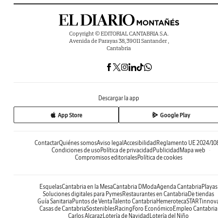
Copyright © EDITORIAL CANTABRIA S.A.
Avenida de Parayas 38, 39011 Santander ,
Cantabria
Descargar la app
App Store
Google Play
Contactar
Quiénes somos
Aviso legal
Accesibilidad
Reglamento UE 2024/10
Condiciones de uso
Política de privacidad
Publicidad
Mapa web
Compromisos editoriales
Política de cookies
Esquelas
Cantabria en la Mesa
Cantabria DModa
Agenda Cantabria
Playas
Soluciones digitales para Pymes
Restaurantes en Cantabria
De tiendas
Guía Sanitaria
Puntos de Venta
Talento Cantabria
Hemeroteca
STARTinnov
Casas de Cantabria
Sostenibles
Racing
Foro Económico
Empleo Cantabria
Carlos Alcaraz
Lotería de Navidad
Lotería del Niño