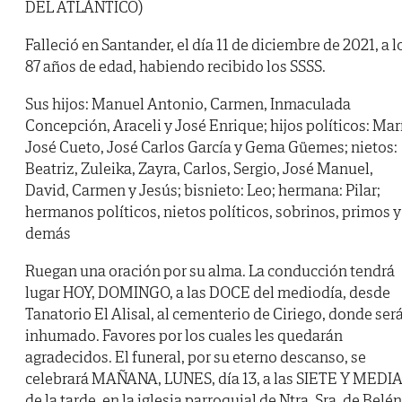
DEL ATLÁNTICO)
Falleció en Santander, el día 11 de diciembre de 2021, a l
87 años de edad, habiendo recibido los SSSS.
Sus hijos: Manuel Antonio, Carmen, Inmaculada
Concepción, Araceli y José Enrique; hijos políticos: Mar
José Cueto, José Carlos García y Gema Güemes; nietos:
Beatriz, Zuleika, Zayra, Carlos, Sergio, José Manuel,
David, Carmen y Jesús; bisnieto: Leo; hermana: Pilar;
hermanos políticos, nietos políticos, sobrinos, primos y
demás
Ruegan una oración por su alma. La conducción tendrá
lugar HOY, DOMINGO, a las DOCE del mediodía, desde
Tanatorio El Alisal, al cementerio de Ciriego, donde ser
inhumado. Favores por los cuales les quedarán
agradecidos. El funeral, por su eterno descanso, se
celebrará MAÑANA, LUNES, día 13, a las SIETE Y MEDI
de la tarde, en la iglesia parroquial de Ntra. Sra. de Belén