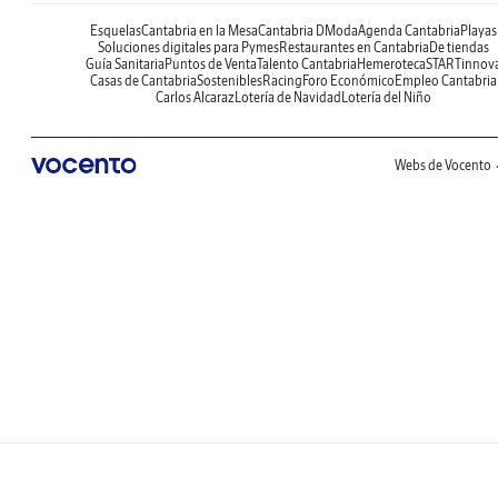
Esquelas
Cantabria en la Mesa
Cantabria DModa
Agenda Cantabria
Playas
Soluciones digitales para Pymes
Restaurantes en Cantabria
De tiendas
Guía Sanitaria
Puntos de Venta
Talento Cantabria
Hemeroteca
STARTinnov
Casas de Cantabria
Sostenibles
Racing
Foro Económico
Empleo Cantabria
Carlos Alcaraz
Lotería de Navidad
Lotería del Niño
Webs de Vocento