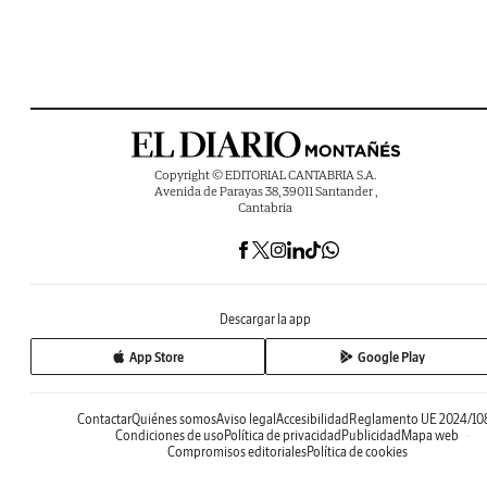
Copyright © EDITORIAL CANTABRIA S.A.
Avenida de Parayas 38, 39011 Santander ,
Cantabria
Descargar la app
App Store
Google Play
Contactar
Quiénes somos
Aviso legal
Accesibilidad
Reglamento UE 2024/10
Condiciones de uso
Política de privacidad
Publicidad
Mapa web
Compromisos editoriales
Política de cookies