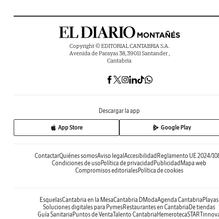
Copyright © EDITORIAL CANTABRIA S.A.
Avenida de Parayas 38, 39011 Santander ,
Cantabria
Descargar la app
App Store
Google Play
Contactar
Quiénes somos
Aviso legal
Accesibilidad
Reglamento UE 2024/10
Condiciones de uso
Política de privacidad
Publicidad
Mapa web
Compromisos editoriales
Política de cookies
Esquelas
Cantabria en la Mesa
Cantabria DModa
Agenda Cantabria
Playas
Soluciones digitales para Pymes
Restaurantes en Cantabria
De tiendas
Guía Sanitaria
Puntos de Venta
Talento Cantabria
Hemeroteca
STARTinnov