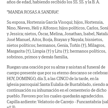
años de edad, habiendo recibido los SS. SS. y la B. A.
"MANDA ROSAS A SANDRA".
Su esposa, Hortensia García Visoqui; hijos, Hortensia,
Nino, Nieves, Heli y Alfonso; hijos políticos, Carlos, Son
y Jessica; nietos, Óscar, Melina, Jonathan, Isabel, Natali
José Manuel, Aitor, Borja, Brayan y Nayala; bisnietos,
nietos políticos; hermanos, Genia, Toñín (†), Milagros,
Margarita (†), Limpia (†) y Litu (†); hermanos políticos,
sobrinos, primos y demás familia,
Ruegan una oración por su alma y asistan al funeral de
cuerpo presente que por su eterno descanso se celebrar
HOY, DOMINGO, día 3, a las CINCO de la tarde, en la
iglesia parroquial Santa Eulalia de Bustablado, siendo a
continuación su inhumación en el cementerio de dicho
pueblo. Favores por los cuales quedarán agradecidos.
Capilla ardiente: Velatorio de Carrejo - Funcantabria (sa
nº 3).