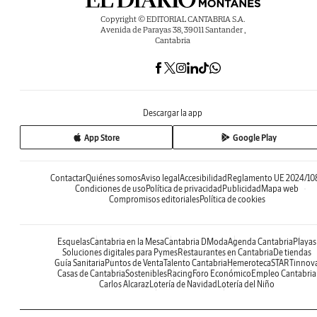
Copyright © EDITORIAL CANTABRIA S.A.
Avenida de Parayas 38, 39011 Santander ,
Cantabria
Descargar la app
App Store
Google Play
Contactar
Quiénes somos
Aviso legal
Accesibilidad
Reglamento UE 2024/10
Condiciones de uso
Política de privacidad
Publicidad
Mapa web
Compromisos editoriales
Política de cookies
Esquelas
Cantabria en la Mesa
Cantabria DModa
Agenda Cantabria
Playas
Soluciones digitales para Pymes
Restaurantes en Cantabria
De tiendas
Guía Sanitaria
Puntos de Venta
Talento Cantabria
Hemeroteca
STARTinnov
Casas de Cantabria
Sostenibles
Racing
Foro Económico
Empleo Cantabria
Carlos Alcaraz
Lotería de Navidad
Lotería del Niño