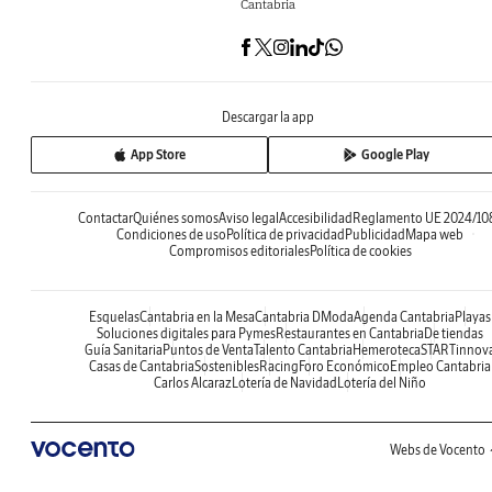
Cantabria
Descargar la app
App Store
Google Play
Contactar
Quiénes somos
Aviso legal
Accesibilidad
Reglamento UE 2024/10
Condiciones de uso
Política de privacidad
Publicidad
Mapa web
Compromisos editoriales
Política de cookies
Esquelas
Cantabria en la Mesa
Cantabria DModa
Agenda Cantabria
Playas
Soluciones digitales para Pymes
Restaurantes en Cantabria
De tiendas
Guía Sanitaria
Puntos de Venta
Talento Cantabria
Hemeroteca
STARTinnov
Casas de Cantabria
Sostenibles
Racing
Foro Económico
Empleo Cantabria
Carlos Alcaraz
Lotería de Navidad
Lotería del Niño
Webs de Vocento