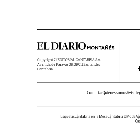
Copyright © EDITORIAL CANTABRIA S.A.
Avenida de Parayas 38, 39011 Santander ,
Cantabria
Contactar
Quiénes somos
Aviso le
Esquelas
Cantabria en la Mesa
Cantabria DModa
Ag
Cas