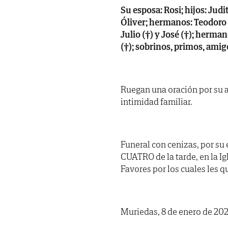
Su esposa: Rosi; hijos: Judit
Óliver; hermanos: Teodoro (
Julio (†) y José (†); herman
(†); sobrinos, primos, amig
Ruegan una oración por su al
intimidad familiar.
Funeral con cenizas, por su
CUATRO de la tarde, en la Ig
Favores por los cuales les 
Muriedas, 8 de enero de 202