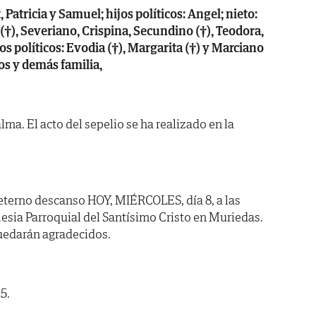
, Patricia y Samuel; hijos políticos: Angel; nieto:
†), Severiano, Crispina, Secundino (†), Teodora,
os políticos: Evodia (†), Margarita (†) y Marciano
os y demás familia,
ma. El acto del sepelio se ha realizado en la
 eterno descanso HOY, MIÉRCOLES, día 8, a las
lesia Parroquial del Santísimo Cristo en Muriedas.
quedarán agradecidos.
5.