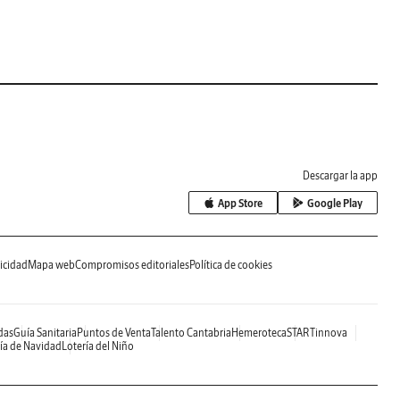
Descargar la app
App Store
Google Play
icidad
Mapa web
Compromisos editoriales
Política de cookies
das
Guía Sanitaria
Puntos de Venta
Talento Cantabria
Hemeroteca
STARTinnova
ía de Navidad
Lotería del Niño