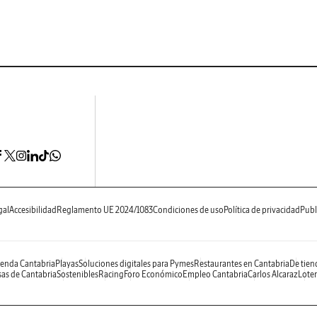
gal
Accesibilidad
Reglamento UE 2024/1083
Condiciones de uso
Política de privacidad
Publ
enda Cantabria
Playas
Soluciones digitales para Pymes
Restaurantes en Cantabria
De tien
as de Cantabria
Sostenibles
Racing
Foro Económico
Empleo Cantabria
Carlos Alcaraz
Loter