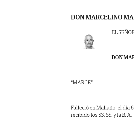
DON MARCELINO MA
EL SEÑO
DON MAR
“MARCE”
Falleció en Maliaño, el día 
recibido los SS. SS. y la B. A.