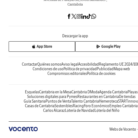
Cantabria
Descargar la app
App Store
Google Play
Contactar
Quiénes somos
Aviso legal
Accesibilidad
Reglamento UE 2024/10
Condiciones de uso
Política de privacidad
Publicidad
Mapa web
Compromisos editoriales
Política de cookies
Esquelas
Cantabria en la Mesa
Cantabria DModa
Agenda Cantabria
Playas
Soluciones digitales para Pymes
Restaurantes en Cantabria
De tiendas
Guía Sanitaria
Puntos de Venta
Talento Cantabria
Hemeroteca
STARTinnov
Casas de Cantabria
Sostenibles
Racing
Foro Económico
Empleo Cantabria
Carlos Alcaraz
Lotería de Navidad
Lotería del Niño
Webs de Vocento