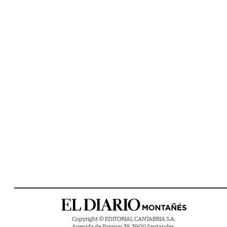
Copyright © EDITORIAL CANTABRIA S.A.
Avenida de Parayas 38, 39011 Santander ,