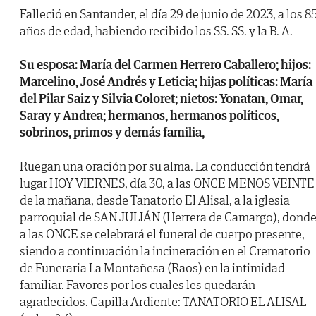
Falleció en Santander, el día 29 de junio de 2023, a los 8
años de edad, habiendo recibido los SS. SS. y la B. A.
Su esposa: María del Carmen Herrero Caballero; hijos:
Marcelino, José Andrés y Leticia; hijas políticas: María
del Pilar Saiz y Silvia Coloret; nietos: Yonatan, Omar,
Saray y Andrea; hermanos, hermanos políticos,
sobrinos, primos y demás familia,
Ruegan una oración por su alma. La conducción tendrá
lugar HOY VIERNES, día 30, a las ONCE MENOS VEINTE
de la mañana, desde Tanatorio El Alisal, a la iglesia
parroquial de SAN JULIÁN (Herrera de Camargo), dond
a las ONCE se celebrará el funeral de cuerpo presente,
siendo a continuación la incineración en el Crematorio
de Funeraria La Montañesa (Raos) en la intimidad
familiar. Favores por los cuales les quedarán
agradecidos. Capilla Ardiente: TANATORIO EL ALISAL