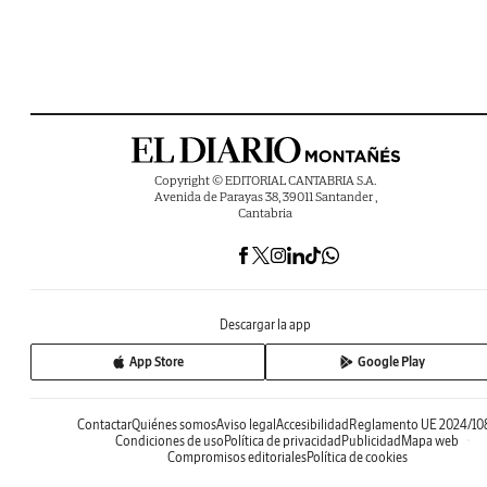
Copyright © EDITORIAL CANTABRIA S.A.
Avenida de Parayas 38, 39011 Santander ,
Cantabria
Descargar la app
App Store
Google Play
Contactar
Quiénes somos
Aviso legal
Accesibilidad
Reglamento UE 2024/10
Condiciones de uso
Política de privacidad
Publicidad
Mapa web
Compromisos editoriales
Política de cookies