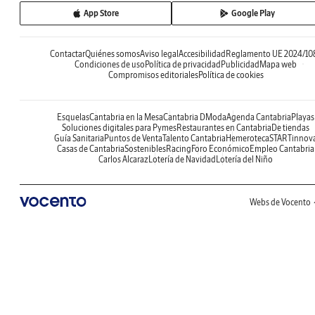
App Store
Google Play
Contactar
Quiénes somos
Aviso legal
Accesibilidad
Reglamento UE 2024/10
Condiciones de uso
Política de privacidad
Publicidad
Mapa web
Compromisos editoriales
Política de cookies
Esquelas
Cantabria en la Mesa
Cantabria DModa
Agenda Cantabria
Playas
Soluciones digitales para Pymes
Restaurantes en Cantabria
De tiendas
Guía Sanitaria
Puntos de Venta
Talento Cantabria
Hemeroteca
STARTinnov
Casas de Cantabria
Sostenibles
Racing
Foro Económico
Empleo Cantabria
Carlos Alcaraz
Lotería de Navidad
Lotería del Niño
Webs de Vocento