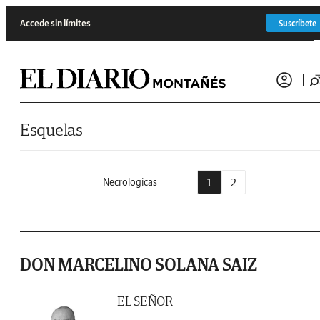
Saltar al contenido
Accede sin límites
Suscríbete
Esquelas
1
2
Necrologicas
DON MARCELINO SOLANA SAIZ
EL SEÑOR