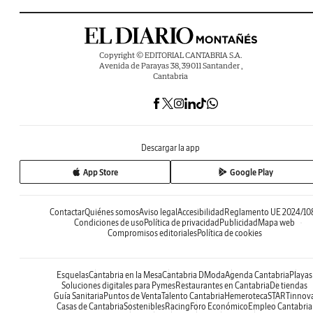
Copyright © EDITORIAL CANTABRIA S.A.
Avenida de Parayas 38, 39011 Santander ,
Cantabria
Descargar la app
App Store
Google Play
Contactar
Quiénes somos
Aviso legal
Accesibilidad
Reglamento UE 2024/10
Condiciones de uso
Política de privacidad
Publicidad
Mapa web
Compromisos editoriales
Política de cookies
Esquelas
Cantabria en la Mesa
Cantabria DModa
Agenda Cantabria
Playas
Soluciones digitales para Pymes
Restaurantes en Cantabria
De tiendas
Guía Sanitaria
Puntos de Venta
Talento Cantabria
Hemeroteca
STARTinnov
Casas de Cantabria
Sostenibles
Racing
Foro Económico
Empleo Cantabria